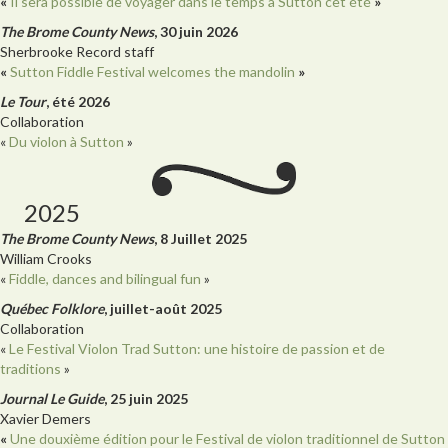
«
Il sera possible de voyager dans le temps à Sutton cet été
»
The Brome County News
, 30 juin 2026
Sherbrooke Record staff
«
Sutton Fiddle Festival welcomes the mandolin
»
Le Tour
, été 2026
Collaboration
«
Du violon à Sutton
»
2025
The Brome County News
, 8 Juillet 2025
William Crooks
«
Fiddle, dances and bilingual fun
»
Québec Folklore
, juillet-août 2025
Collaboration
«
Le Festival Violon Trad Sutton: une histoire de passion et de
traditions
»
Journal Le Guide
, 25 juin 2025
Xavier Demers
«
Une douxième édition pour le Festival de violon traditionnel de Sutton